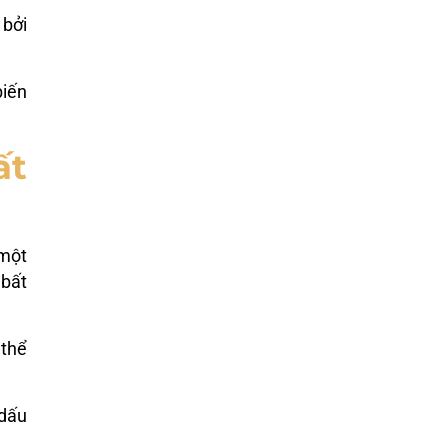
 bởi
biến
ất
 một
 bất
 thể
 dấu