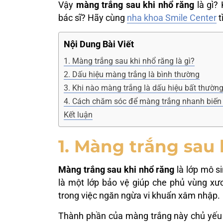
Vậy
màng trắng sau khi nhổ răng
là gì?
bác sĩ? Hãy cùng
nha khoa Smile Center
t
Nội Dung Bài Viết
1. Màng trắng sau khi nhổ răng là gì?
2. Dấu hiệu màng trắng là bình thường
3. Khi nào màng trắng là dấu hiệu bất thườn
4. Cách chăm sóc để màng trắng nhanh biến 
Kết luận
1. Màng trắng sau 
Màng trắng sau khi nhổ răng
là lớp mô si
là một lớp bảo vệ giúp che phủ vùng xươ
trong việc ngăn ngừa vi khuẩn xâm nhập.
Thành phần của màng trắng này chủ yếu b