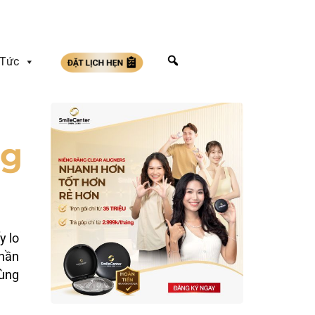
 Tức
ng
y lo
phần
rùng