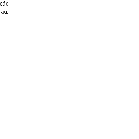
 các
đau,