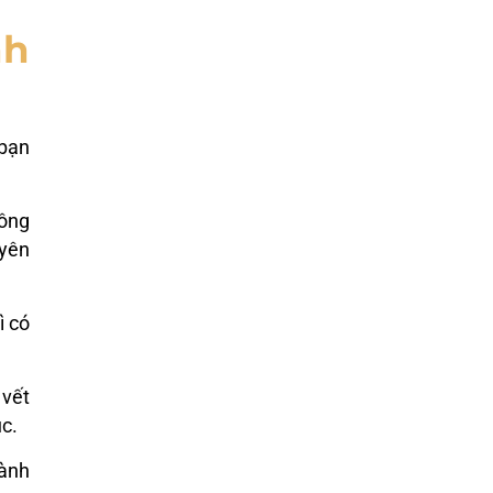
nh
bạn
hông
uyên
ì có
 vết
c.
lành