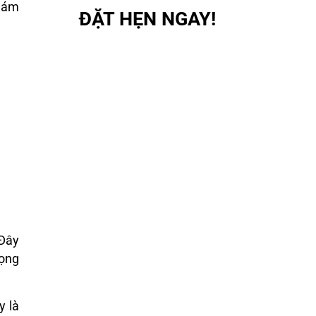
khám
ĐẶT HẸN NGAY!
 Đây
rọng
y là