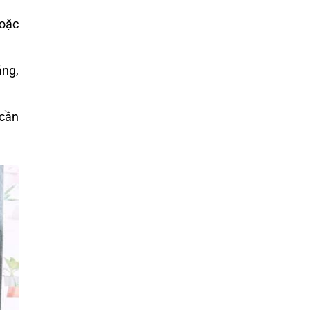
hoặc
ắng,
 cần