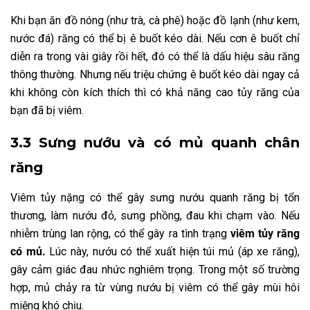
Khi bạn ăn đồ nóng (như trà, cà phê) hoặc đồ lạnh (như kem,
nước đá) răng có thể bị ê buốt kéo dài. Nếu cơn ê buốt chỉ
diễn ra trong vài giây rồi hết, đó có thể là dấu hiệu sâu răng
thông thường. Nhưng nếu triệu chứng ê buốt kéo dài ngay cả
khi không còn kích thích thì có khả năng cao tủy răng của
bạn đã bị viêm.
3.3 Sưng nướu và có mủ quanh chân
răng
Viêm tủy nặng có thể gây sưng nướu quanh răng bị tổn
thương, làm nướu đỏ, sưng phồng, đau khi chạm vào. Nếu
nhiễm trùng lan rộng, có thể gây ra tình trạng
viêm tủy răng
có mủ.
Lúc này, nướu
có thể xuất hiện túi mủ (áp xe răng),
gây cảm giác đau nhức nghiêm trọng. Trong một số trường
hợp, mủ chảy ra từ vùng nướu bị viêm có thể gây mùi hôi
miệng khó chịu.