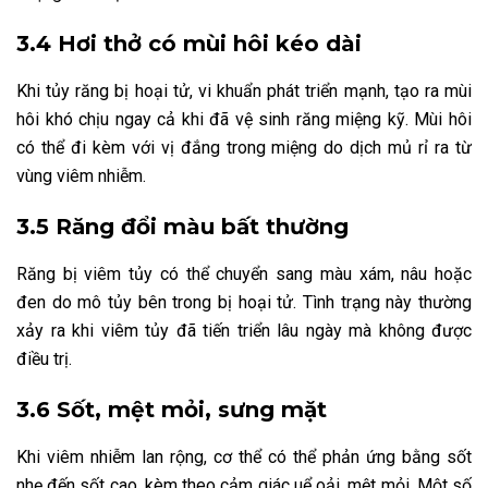
3.4 Hơi thở có mùi hôi kéo dài
Khi tủy răng bị hoại tử, vi khuẩn phát triển mạnh, tạo ra mùi
hôi khó chịu ngay cả khi đã vệ sinh răng miệng kỹ. Mùi hôi
có thể đi kèm với vị đắng trong miệng do dịch mủ rỉ ra từ
vùng viêm nhiễm.
3.5 Răng đổi màu bất thường
Răng bị viêm tủy có thể chuyển sang màu xám, nâu hoặc
đen do mô tủy bên trong bị hoại tử. Tình trạng này thường
xảy ra khi viêm tủy đã tiến triển lâu ngày mà không được
điều trị.
3.6 Sốt, mệt mỏi, sưng mặt
Khi viêm nhiễm lan rộng, cơ thể có thể phản ứng bằng sốt
nhẹ đến sốt cao, kèm theo cảm giác uể oải, mệt mỏi. Một số