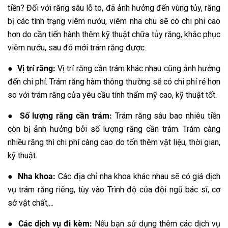
tiền? Đối với răng sâu lỗ to, đã ảnh hưởng đến vùng tủy, răng
bị các tình trạng viêm nướu, viêm nha chu sẽ có chi phi cao
hơn do cần tiến hành thêm kỹ thuật chữa tủy răng, khắc phục
viêm nướu, sau đó mới trám răng được.
●
Vị trí răng:
Vị trí răng cần trám khác nhau cũng ảnh hưởng
đến chi phí. Trám răng hàm thông thường sẽ có chi phí rẻ hơn
so với trám răng cửa yêu cầu tính thẩm mỹ cao, kỹ thuật tốt.
●
Số lượng răng cần trám:
Trám răng sâu bao nhiêu tiền
còn bị ảnh hưởng bởi số lượng răng cần trám. Trám càng
nhiều răng thì chi phí càng cao do tốn thêm vật liệu, thời gian,
kỹ thuật.
●
Nha khoa:
Các địa chỉ nha khoa khác nhau sẽ có giá dịch
vụ trám răng riêng, tùy vào Trình độ của đội ngũ bác sĩ, cơ
sở vật chất,...
●
Các dịch vụ đi kèm:
Nếu bạn sử dụng thêm các dịch vụ