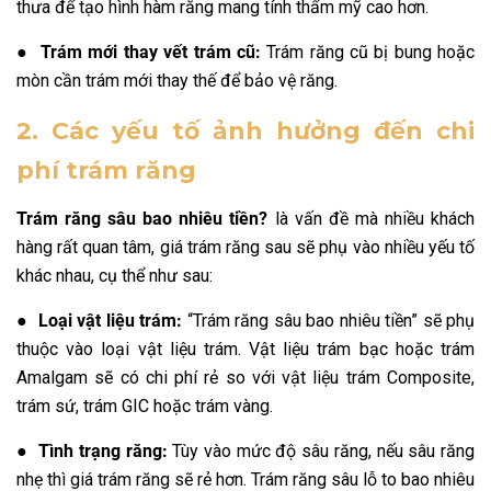
thưa để tạo hình hàm răng mang tính thẩm mỹ cao hơn.
● Trám mới thay vết trám cũ:
Trám răng cũ bị bung hoặc
mòn cần trám mới thay thế để bảo vệ răng.
2. Các yếu tố ảnh hưởng đến chi
phí trám răng
Trám răng sâu bao nhiêu tiền?
là vấn đề mà nhiều khách
hàng rất quan tâm, giá trám răng sau sẽ phụ vào nhiều yếu tố
khác nhau, cụ thể như sau:
●
Loại vật liệu trám:
“Trám răng sâu bao nhiêu tiền” sẽ phụ
thuộc vào loại vật liệu trám. Vật liệu trám bạc hoặc trám
Amalgam sẽ có chi phí rẻ so với vật liệu trám Composite,
trám sứ, trám GIC hoặc trám vàng.
●
Tình trạng răng:
Tùy vào mức độ sâu răng, nếu sâu răng
nhẹ thì giá trám răng sẽ rẻ hơn. Trám răng sâu lỗ to bao nhiêu