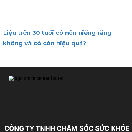
Liệu trên 30 tuổi có nên niềng răng
không và có còn hiệu quả?
CÔNG TY TNHH CHĂM SÓC SỨC KHỎE